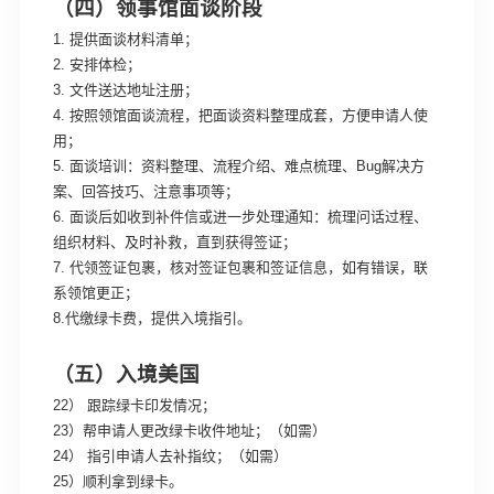
（四）领事馆面谈阶段
1. 提供面谈材料清单；
2. 安排体检；
3. 文件送达地址注册；
4. 按照领馆面谈流程，把面谈资料整理成套，方便申请人使
用；
5. 面谈培训：资料整理、流程介绍、难点梳理、Bug解决方
案、回答技巧、注意事项等；
6. 面谈后如收到补件信或进一步处理通知：梳理问话过程、
组织材料、及时补救，直到获得签证；
7. 代领签证包裹，核对签证包裹和签证信息，如有错误，联
系领馆更正；
8.代缴绿卡费，提供入境指引。
（五）入境美国
22） 跟踪绿卡印发情况；
23）帮申请人更改绿卡收件地址；（如需）
24） 指引申请人去补指纹；（如需）
25）顺利拿到绿卡。