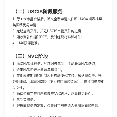
（二）USCIS阶段服务
1. 劳工卡审批合格后，递交全套申请文件和I-140申请表格至
美国移民局申请；
2. 定期查询案件，关注USCIS审批案件的进度；
3. 如收到补件通知RFE，及时组织材料和补件；
4. I-140获得批准。
（三）NVC阶段
1. 追踪NVC建档信，如超时未拿到，主动联系NVC获取；
2. 给出NVC阶段材料清单和指引；
3. 在B 表排期到的时间及时启动NVC工作：缴纳担保费、签
证处理费、填写DS260（不为移民面谈留坑）、按指引递交相
关文件；
4. 确保资料完整且严格按照NVC规格，尽量避免补件；
5. 拿到审结信；
6. 跟进面谈信的发放，必要时可帮申请人做加急面谈申请。