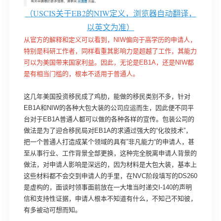
（
USCIS关于EB2的NIW定义，浏览器自动翻译，
以英文为准）
从官方的解释和定义可以看到，NIW偏向于高学历的申请人，
特别是科研工作者，同样看重其影响力是超越了工作，其能力
可以为美国带来国家利益。因此，无论是EB1A，还是NIW都
是有相当门槛的，根本不适用于普通人。
这几年美国投资移民成了鸡肋，能做的移民类别不多，针对
EB1A和NIW的各种大包大装的公司应运而生，因此便不同平
台对于EB1A普通人都可以做的各种各样的宣传。包装公司的
做法是为了迎合移民局对EB1A的求通过强大的“化妆技术”，
把一个普通人打造成某个领域的具有”非凡能力“的申请人，甚
至从事行业、工作背景全部更换，这种完全脱离申请人背景的
做法，对申请人影响是深远的，因为材料是大包大装，基本上
这些材料都不会交到申请人的手里，在NVC阶段填写的DS260
是虚构的，面谈时领事面前放在一大堆当时递交I-140的声明
信和支持性证据，申请人根本不知道有什么，不知己不知彼，
有多被动可想而知。