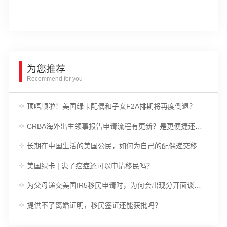
为您推荐
Recommend for you
顶唔顺啦！美国绿卡配偶和子女F2A排期将再度倒退？
CRBA海外出生领事报告申请流程有更新？是更便捷还是更麻烦？
长期在中国生活的美国公民，如何为自己的配偶递交移民申请？
美国绿卡 | 患了癌症还可以申请移民吗？
为父母递交美国IR5移民申请时，为何会出现分开面谈的情况？
提供不了离婚证明，移民签证还能获批吗？