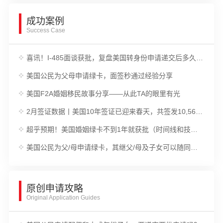
成功案例
Success Case
喜讯！I-485面谈获批，复盘美国转身份申请递交后多久可以拿绿卡?
美国公民为父母申请绿卡，面签秒通过经验分享
美国F2A婚姻移民故事分享——从此TA的眼里有光
2月签证数据丨美国10年签证已迎来春天，共签发10,567张签证；而EB5投资移民签证共签发337张。
超乎预期！美国婚姻绿卡不到1年就获批（时间线和技巧分享）
美国公民为父/母申请绿卡，其继父/母及子女可以随同移民吗？
原创申请攻略
Original Application Guides