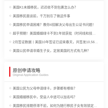
美国K1未婚移民，迟迟收不到包裹怎么办？
美国移民面谈前，千万别忘了做这件事
美国移民申请困难？教你4招解决父母出生公证书问题！
超乎预期！美国婚姻绿卡不到1年就获批（时间线和技巧分享）
2月签证数据丨美国10年签证已迎来春天，共签发10,567张签证；而EB5投资移民签证共签发337张。
美国公民申请非婚生子女，定居美国的方式有几种？
原创申请攻略
Original Application Guides
美国公民为父母申请绿卡，步骤都有哪些？
美国婚姻移民中，受益人中途可以加名吗？
美国移民排期停滞不前，如何为随行移民子女有效锁定CSPA年龄？