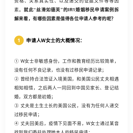
资格、关系真实性、以及递交的证据文件等等因
素。
就此“丝滑如德芙”的IR1婚姻移民申请案例拆
解来看，有哪些因素是值得各位申请人参考的呢？
1
申请人W女士的大概情况：
① W女士非敏感身份，工作和教育经历比较简单，
没有任何不良记录，也没有过移民申请记录；
② 曾经持合法签证入境美国，和美国公民丈夫相遇
相知相惜，之后两人一同回到中国见家长、登记结
婚，双方都是初婚；
③ 丈夫是土生土长的美国公民，没有为任何人递交
过移民申请；
④ 丈夫回美后，疫情下见面不易，W女士通过某音
找到我们委托处理她本人的移民申请；